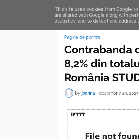
This site uses cookies from Google to d
HOME
FEA
are shared with Google along with perf
statistics, and to detect and address 
Pagina de pornire
Contrabanda cu
8,2% din total
România STU
by
joanna
•
decembrie 29, 2023