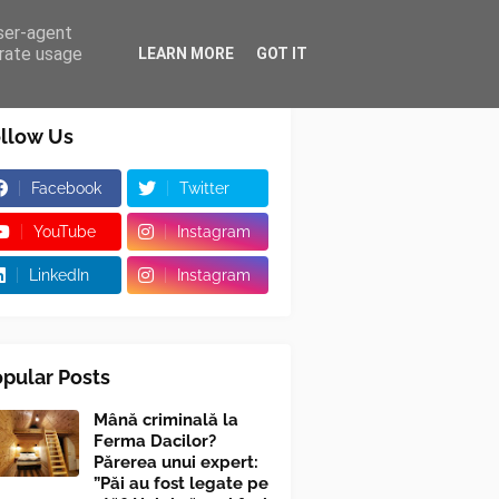
user-agent
erate usage
LEARN MORE
GOT IT
llow Us
Facebook
Twitter
YouTube
Instagram
LinkedIn
Instagram
pular Posts
Mână criminală la
Ferma Dacilor?
Părerea unui expert:
”Păi au fost legate pe