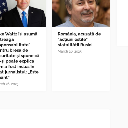
ke Waltz îşi asumă
România, acuzată de
ntreaga
"acțiuni ostile"
sponsabilitate”
statalității Rusiei
ntru breşa de
March 26, 2025
curitate și spune că
-și poate explica
m a fost inclus în
at jurnalistul: „Este
nant”
ch 26, 2025