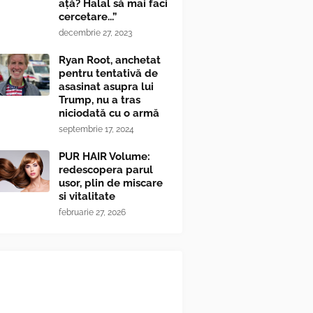
ață? Halal să mai faci
cercetare...”
decembrie 27, 2023
Ryan Root, anchetat
pentru tentativă de
asasinat asupra lui
Trump, nu a tras
niciodată cu o armă
septembrie 17, 2024
PUR HAIR Volume:
redescopera parul
usor, plin de miscare
si vitalitate
februarie 27, 2026