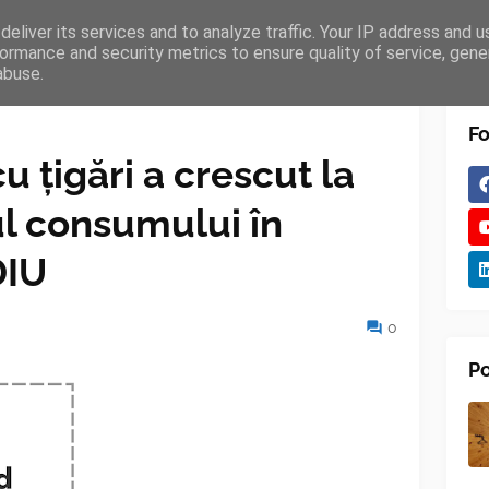
eliver its services and to analyze traffic. Your IP address and 
TURES
BLOGGER
TIPOGRAPHY
SHORTCODES
ormance and security metrics to ensure quality of service, gen
abuse.
Fo
 țigări a crescut la
ul consumului în
DIU
0
Po