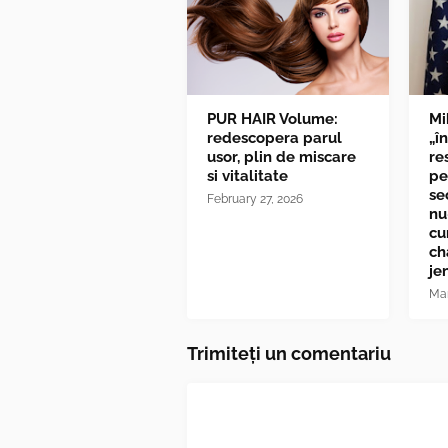
PUR HAIR Volume:
Mi
redescopera parul
„î
usor, plin de miscare
re
si vitalitate
pe
se
February 27, 2026
nu
cu
ch
je
Mar
Trimiteți un comentariu