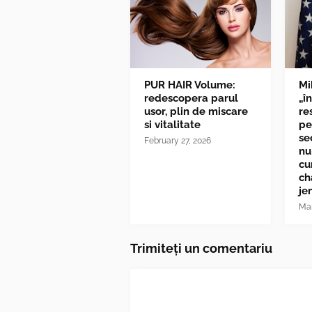
PUR HAIR Volume:
Mi
redescopera parul
„î
usor, plin de miscare
re
si vitalitate
pe
se
February 27, 2026
nu
cu
ch
je
Mar
Trimiteți un comentariu