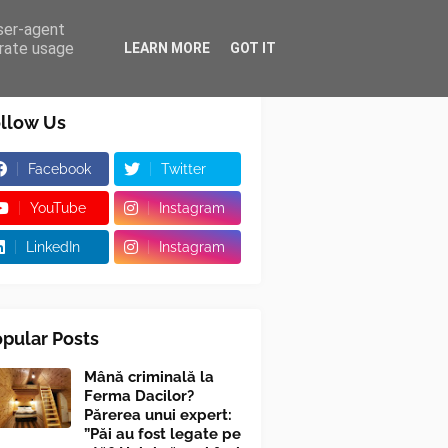
user-agent
erate usage
LEARN MORE
GOT IT
llow Us
Facebook
Twitter
YouTube
Instagram
LinkedIn
Instagram
pular Posts
Mână criminală la
Ferma Dacilor?
Părerea unui expert:
”Păi au fost legate pe