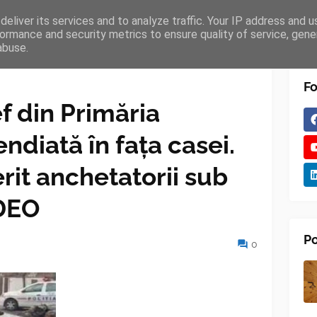
eliver its services and to analyze traffic. Your IP address and 
TURES
BLOGGER
TIPOGRAPHY
SHORTCODES
ormance and security metrics to ensure quality of service, gen
abuse.
Fo
f din Primăria
ndiată în fața casei.
it anchetatorii sub
IDEO
Po
0