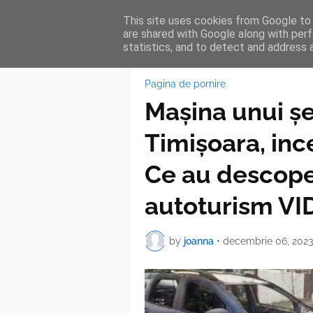
This site uses cookies from Google to d
HOME
FEA
are shared with Google along with perf
statistics, and to detect and address 
Pagina de pornire
Maşina unui șe
Timişoara, ince
Ce au descoper
autoturism V
by
joanna
•
decembrie 06, 2023