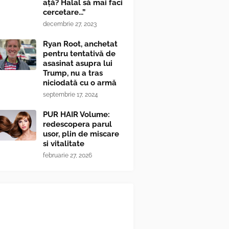
ață? Halal să mai faci
cercetare...”
decembrie 27, 2023
Ryan Root, anchetat
pentru tentativă de
asasinat asupra lui
Trump, nu a tras
niciodată cu o armă
septembrie 17, 2024
PUR HAIR Volume:
redescopera parul
usor, plin de miscare
si vitalitate
februarie 27, 2026