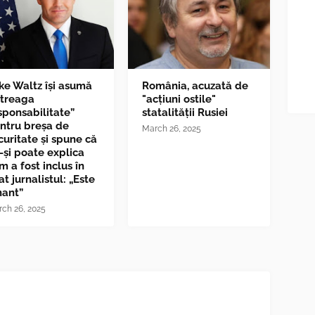
ke Waltz îşi asumă
România, acuzată de
ntreaga
"acțiuni ostile"
sponsabilitate”
statalității Rusiei
ntru breşa de
March 26, 2025
curitate și spune că
-și poate explica
m a fost inclus în
at jurnalistul: „Este
nant”
ch 26, 2025