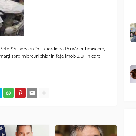
Pieţe SA, serviciu în subordinea Primăriei Timişoara,
arți spre miercuri chiar în faţa imobilului în care