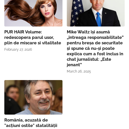
PUR HAIR Volume:
Mike Waltz îşi asumă
redescopera parul usor,
„întreaga responsabilitate”
plin de miscare si vitalitate
pentru breşa de securitate
și spune că nu-și poate
February 27, 2026
explica cum a fost inclus în
chat jurnalistul: „Este
jenant”
March 26, 2025
România, acuzată de
"acțiuni ostile" statalității