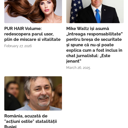
PUR HAIR Volume:
Mike Waltz îşi asumă
redescopera parul usor,
„întreaga responsabilitate”
plin de miscare si vitalitate
pentru breşa de securitate
și spune că nu-și poate
February 27, 2026
explica cum a fost inclus în
chat jurnalistul: „Este
jenant”
March 26, 2025
România, acuzată de
"acțiuni ostile" statalității
Rusiei