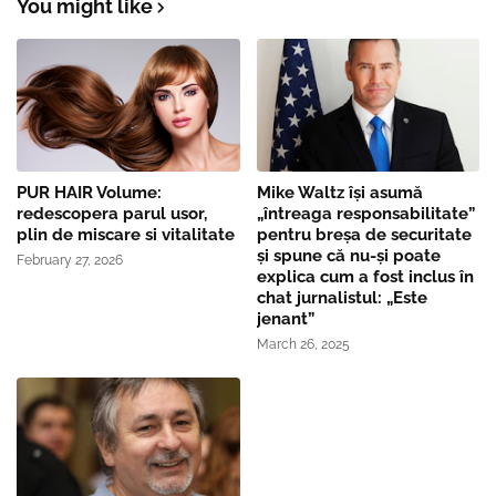
You might like
PUR HAIR Volume:
Mike Waltz îşi asumă
redescopera parul usor,
„întreaga responsabilitate”
plin de miscare si vitalitate
pentru breşa de securitate
și spune că nu-și poate
February 27, 2026
explica cum a fost inclus în
chat jurnalistul: „Este
jenant”
March 26, 2025