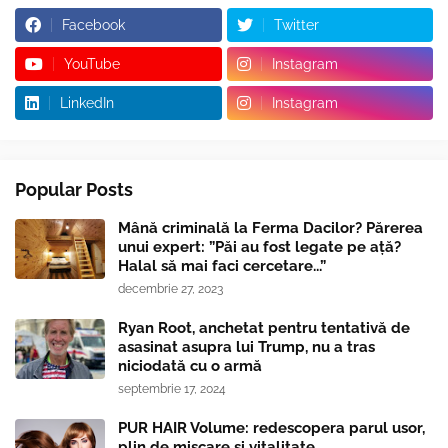
Facebook
Twitter
YouTube
Instagram
LinkedIn
Instagram
Popular Posts
Mână criminală la Ferma Dacilor? Părerea
unui expert: ”Păi au fost legate pe ață?
Halal să mai faci cercetare...”
decembrie 27, 2023
Ryan Root, anchetat pentru tentativă de
asasinat asupra lui Trump, nu a tras
niciodată cu o armă
septembrie 17, 2024
PUR HAIR Volume: redescopera parul usor,
plin de miscare si vitalitate