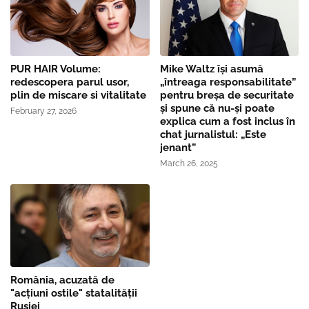
PUR HAIR Volume:
Mike Waltz îşi asumă
redescopera parul usor,
„întreaga responsabilitate”
plin de miscare si vitalitate
pentru breşa de securitate
și spune că nu-și poate
February 27, 2026
explica cum a fost inclus în
chat jurnalistul: „Este
jenant”
March 26, 2025
România, acuzată de
"acțiuni ostile" statalității
Rusiei