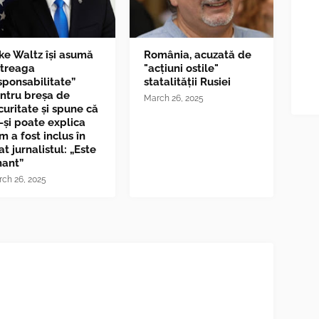
ke Waltz îşi asumă
România, acuzată de
ntreaga
"acțiuni ostile"
sponsabilitate”
statalității Rusiei
ntru breşa de
March 26, 2025
curitate și spune că
-și poate explica
m a fost inclus în
at jurnalistul: „Este
nant”
ch 26, 2025