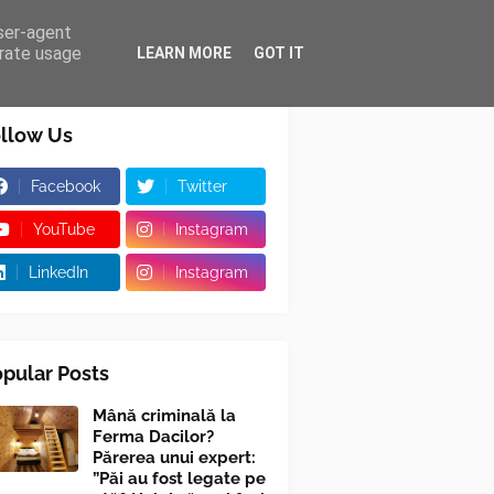
user-agent
erate usage
LEARN MORE
GOT IT
llow Us
Facebook
Twitter
YouTube
Instagram
LinkedIn
Instagram
pular Posts
Mână criminală la
Ferma Dacilor?
Părerea unui expert:
”Păi au fost legate pe