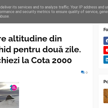
eliver its services and to analyze traffic. Your IP address and 
TURES
BLOGGER
TIPOGRAPHY
SHORTCODES
ormance and security metrics to ensure quality of service, gen
abuse.
Fo
e altitudine din
hid pentru două zile.
chiezi la Cota 2000
0
Po