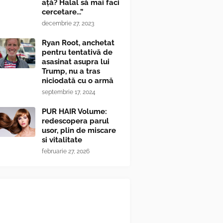
ață? Halal să mai faci
cercetare...”
decembrie 27, 2023
Ryan Root, anchetat
pentru tentativă de
asasinat asupra lui
Trump, nu a tras
niciodată cu o armă
septembrie 17, 2024
PUR HAIR Volume:
redescopera parul
usor, plin de miscare
si vitalitate
februarie 27, 2026