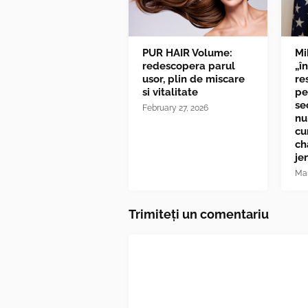
PUR HAIR Volume:
Mi
redescopera parul
„î
usor, plin de miscare
re
si vitalitate
pe
se
February 27, 2026
nu
cu
ch
je
Mar
Trimiteți un comentariu