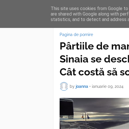
This site uses cookies from Google to d
HOME
FEA
are shared with Google along with perf
statistics, and to detect and address 
Pagina de pornire
Pârtiile de mar
Sinaia se desc
Cât costă să s
by
joanna
•
ianuarie 09, 2024