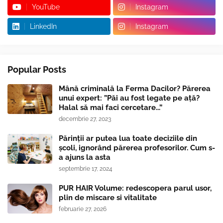
YouTube
Instagram
LinkedIn
Instagram
Popular Posts
Mână criminală la Ferma Dacilor? Părerea
unui expert: ”Păi au fost legate pe ață?
Halal să mai faci cercetare...”
decembrie 27, 2023
Părinții ar putea lua toate deciziile din
școli, ignorând părerea profesorilor. Cum s-
a ajuns la asta
septembrie 17, 2024
PUR HAIR Volume: redescopera parul usor,
plin de miscare si vitalitate
februarie 27, 2026