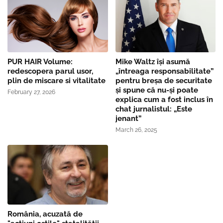
PUR HAIR Volume:
Mike Waltz îşi asumă
redescopera parul usor,
„întreaga responsabilitate”
plin de miscare si vitalitate
pentru breşa de securitate
și spune că nu-și poate
February 27, 2026
explica cum a fost inclus în
chat jurnalistul: „Este
jenant”
March 26, 2025
România, acuzată de