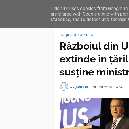
This site uses cookies from Google to d
HOME
FEA
are shared with Google along with perf
statistics, and to detect and address 
Pagina de pornire
Războiul din U
extinde în țări
susține minist
by
joanna
•
ianuarie 19, 2024