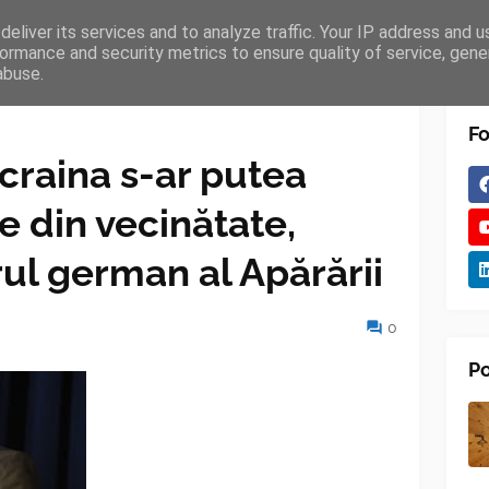
eliver its services and to analyze traffic. Your IP address and 
TURES
BLOGGER
TIPOGRAPHY
SHORTCODES
ormance and security metrics to ensure quality of service, gen
abuse.
Fo
craina s-ar putea
le din vecinătate,
rul german al Apărării
0
Po