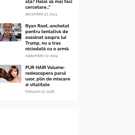
ață? Halal să mai faci
cercetare...”
decembrie 27, 2023
Ryan Root, anchetat
pentru tentativă de
asasinat asupra lui
Trump, nu a tras
niciodată cu o armă
septembrie 17, 2024
PUR HAIR Volume:
redescopera parul
usor, plin de miscare
si vitalitate
februarie 27, 2026