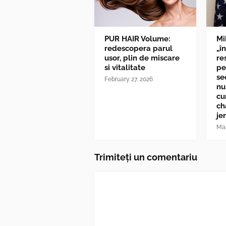
PUR HAIR Volume:
Mi
redescopera parul
„î
usor, plin de miscare
re
si vitalitate
pe
se
February 27, 2026
nu
cu
ch
je
Mar
Trimiteți un comentariu