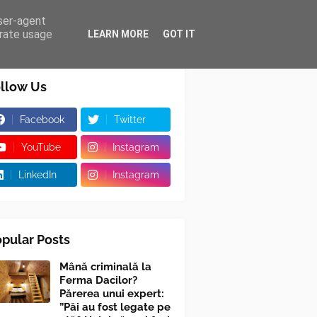
user-agent
erate usage
LEARN MORE
GOT IT
llow Us
Facebook
Twitter
YouTube
Instagram
LinkedIn
Instagram
pular Posts
Mână criminală la
Ferma Dacilor?
Părerea unui expert:
”Păi au fost legate pe