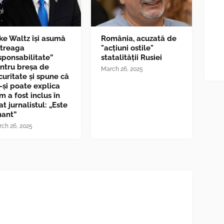
ke Waltz îşi asumă
România, acuzată de
ntreaga
"acțiuni ostile"
sponsabilitate”
statalității Rusiei
ntru breşa de
March 26, 2025
curitate și spune că
-și poate explica
m a fost inclus în
at jurnalistul: „Este
nant”
ch 26, 2025