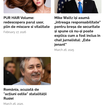
PUR HAIR Volume:
Mike Waltz îşi asumă
redescopera parul usor,
„întreaga responsabilitate”
plin de miscare si vitalitate
pentru breşa de securitate
și spune că nu-și poate
February 27, 2026
explica cum a fost inclus în
chat jurnalistul: „Este
jenant”
March 26, 2025
România, acuzată de
"acțiuni ostile" statalității
Rusiei
March 26, 2025