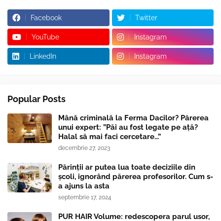
Facebook
Twitter
YouTube
Instagram
LinkedIn
Instagram
Popular Posts
Mână criminală la Ferma Dacilor? Părerea
unui expert: ”Păi au fost legate pe ață?
Halal să mai faci cercetare...”
decembrie 27, 2023
Părinții ar putea lua toate deciziile din
școli, ignorând părerea profesorilor. Cum s-
a ajuns la asta
septembrie 17, 2024
PUR HAIR Volume: redescopera parul usor,