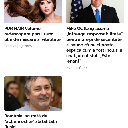
PUR HAIR Volume:
Mike Waltz îşi asumă
redescopera parul usor,
„întreaga responsabilitate”
plin de miscare si vitalitate
pentru breşa de securitate
și spune că nu-și poate
February 27, 2026
explica cum a fost inclus în
chat jurnalistul: „Este
jenant”
March 26, 2025
România, acuzată de
"acțiuni ostile" statalității
Rusiei