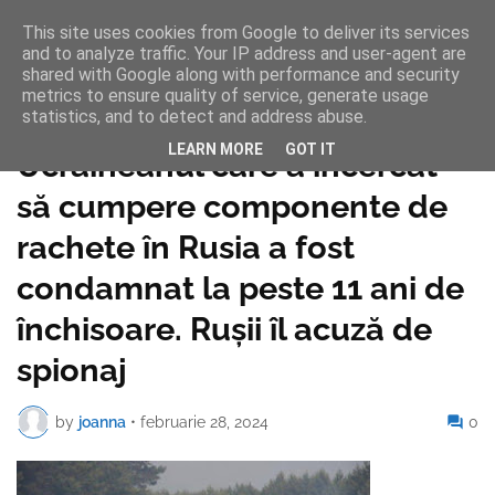
This site uses cookies from Google to deliver its services
and to analyze traffic. Your IP address and user-agent are
shared with Google along with performance and security
metrics to ensure quality of service, generate usage
statistics, and to detect and address abuse.
Pagina de pornire
LEARN MORE
GOT IT
Ucraineanul care a încercat
să cumpere componente de
rachete în Rusia a fost
condamnat la peste 11 ani de
închisoare. Rușii îl acuză de
spionaj
by
joanna
•
februarie 28, 2024
0