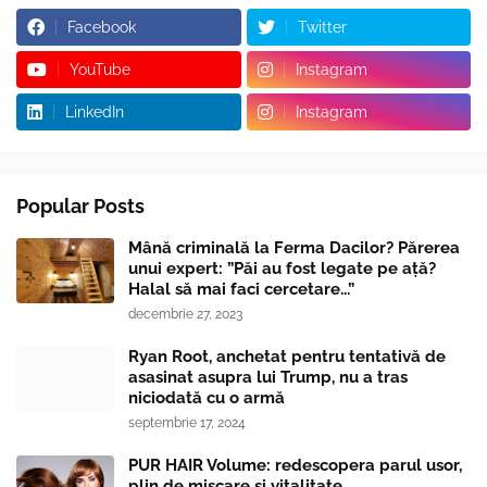
Facebook
Twitter
YouTube
Instagram
LinkedIn
Instagram
Popular Posts
Mână criminală la Ferma Dacilor? Părerea
unui expert: ”Păi au fost legate pe ață?
Halal să mai faci cercetare...”
decembrie 27, 2023
Ryan Root, anchetat pentru tentativă de
asasinat asupra lui Trump, nu a tras
niciodată cu o armă
septembrie 17, 2024
PUR HAIR Volume: redescopera parul usor,
plin de miscare si vitalitate