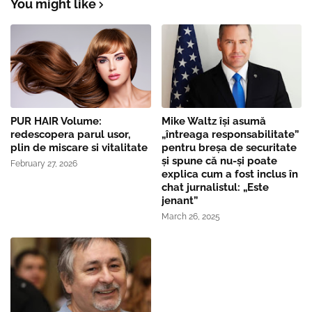
You might like
PUR HAIR Volume:
Mike Waltz îşi asumă
redescopera parul usor,
„întreaga responsabilitate”
plin de miscare si vitalitate
pentru breşa de securitate
și spune că nu-și poate
February 27, 2026
explica cum a fost inclus în
chat jurnalistul: „Este
jenant”
March 26, 2025