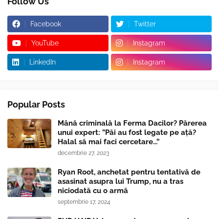
Follow Us
Facebook
Twitter
YouTube
Instagram
LinkedIn
Instagram
Popular Posts
Mână criminală la Ferma Dacilor? Părerea
unui expert: ”Păi au fost legate pe ață?
Halal să mai faci cercetare...”
decembrie 27, 2023
Ryan Root, anchetat pentru tentativă de
asasinat asupra lui Trump, nu a tras
niciodată cu o armă
septembrie 17, 2024