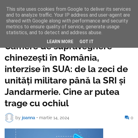
This site uses cookies from Google to deliver its services
and to analyze traffic. Your IP address and user-agent are
shared with Google along with performance and security
metrics to ensure quality of service, generate usage
statistics, and to detect and address abuse.
Pagina de pornire
LEARN MORE
GOT IT
Camere de supraveghere
chinezești în România,
interzise în SUA: de la zeci de
unități militare până la SRI și
Jandarmerie. Cine ar putea
trage cu ochiul
by
joanna
•
martie 14, 2024
0