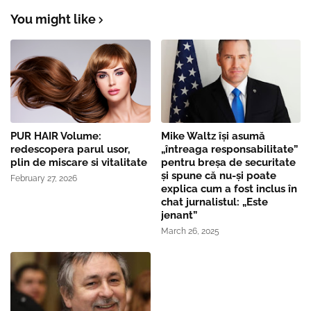
You might like
PUR HAIR Volume:
Mike Waltz îşi asumă
redescopera parul usor,
„întreaga responsabilitate”
plin de miscare si vitalitate
pentru breşa de securitate
și spune că nu-și poate
February 27, 2026
explica cum a fost inclus în
chat jurnalistul: „Este
jenant”
March 26, 2025