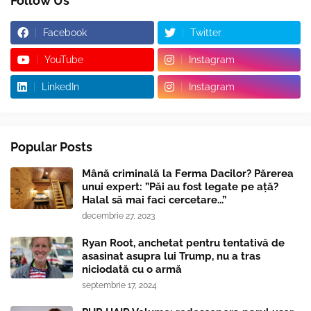
Follow Us
Facebook
Twitter
YouTube
Instagram
LinkedIn
Instagram
Popular Posts
Mână criminală la Ferma Dacilor? Părerea
unui expert: ”Păi au fost legate pe ață?
Halal să mai faci cercetare...”
decembrie 27, 2023
Ryan Root, anchetat pentru tentativă de
asasinat asupra lui Trump, nu a tras
niciodată cu o armă
septembrie 17, 2024