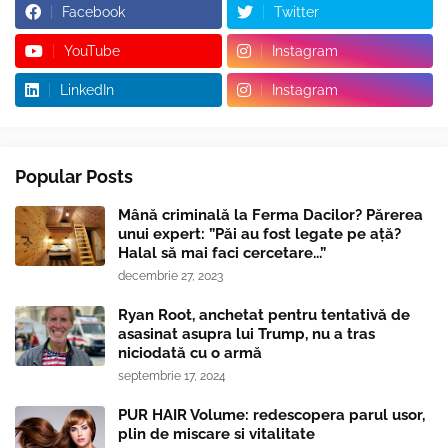
Facebook
Twitter
YouTube
Instagram
LinkedIn
Instagram
Popular Posts
Mână criminală la Ferma Dacilor? Părerea
unui expert: ”Păi au fost legate pe ață?
Halal să mai faci cercetare...”
decembrie 27, 2023
Ryan Root, anchetat pentru tentativă de
asasinat asupra lui Trump, nu a tras
niciodată cu o armă
septembrie 17, 2024
PUR HAIR Volume: redescopera parul usor,
plin de miscare si vitalitate