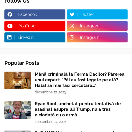
Follow Us
Facebook
Twitter
YouTube
Instagram
LinkedIn
Instagram
Popular Posts
Mână criminală la Ferma Dacilor? Părerea
unui expert: ”Păi au fost legate pe ață?
Halal să mai faci cercetare...”
decembrie 27, 2023
Ryan Root, anchetat pentru tentativă de
asasinat asupra lui Trump, nu a tras
niciodată cu o armă
septembrie 17, 2024