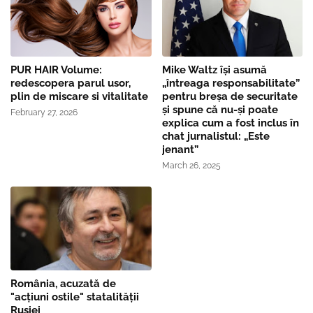
PUR HAIR Volume:
Mike Waltz îşi asumă
redescopera parul usor,
„întreaga responsabilitate”
plin de miscare si vitalitate
pentru breşa de securitate
și spune că nu-și poate
February 27, 2026
explica cum a fost inclus în
chat jurnalistul: „Este
jenant”
March 26, 2025
România, acuzată de
"acțiuni ostile" statalității
Rusiei