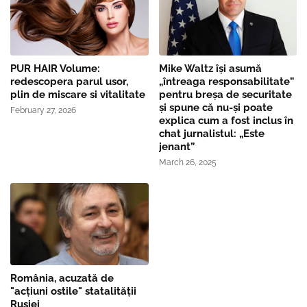
PUR HAIR Volume:
Mike Waltz îşi asumă
redescopera parul usor,
„întreaga responsabilitate”
plin de miscare si vitalitate
pentru breşa de securitate
și spune că nu-și poate
February 27, 2026
explica cum a fost inclus în
chat jurnalistul: „Este
jenant”
March 26, 2025
România, acuzată de
"acțiuni ostile" statalității
Rusiei