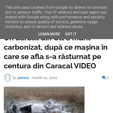
This site uses cookies from Google to deliver its services
and to analyze traffic. Your IP address and user-agent are
shared with Google along with performance and security
metrics to ensure quality of service, generate usage
statistics, and to detect and address abuse.
Pagina de pornire
LEARN MORE
GOT IT
Un bărbat din Olt a murit
carbonizat, după ce mașina în
care se afla s-a răsturnat pe
centura din Caracal VIDEO
by
joanna
•
martie 10, 2024
0