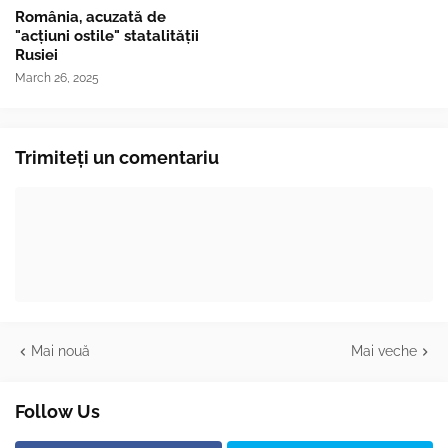
România, acuzată de
"acțiuni ostile" statalității
Rusiei
March 26, 2025
Trimiteți un comentariu
Mai nouă
Mai veche
Follow Us