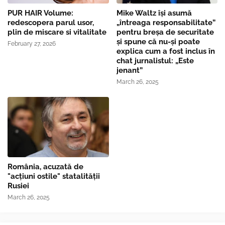
PUR HAIR Volume:
Mike Waltz îşi asumă
redescopera parul usor,
„întreaga responsabilitate”
plin de miscare si vitalitate
pentru breşa de securitate
și spune că nu-și poate
February 27, 2026
explica cum a fost inclus în
chat jurnalistul: „Este
jenant”
March 26, 2025
România, acuzată de
"acțiuni ostile" statalității
Rusiei
March 26, 2025