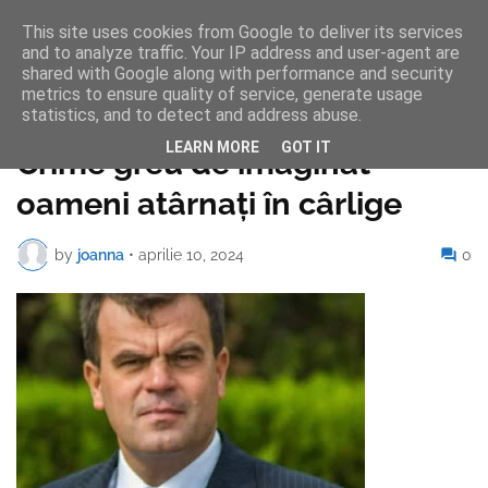
This site uses cookies from Google to deliver its services
and to analyze traffic. Your IP address and user-agent are
shared with Google along with performance and security
metrics to ensure quality of service, generate usage
statistics, and to detect and address abuse.
Pagina de pornire
LEARN MORE
GOT IT
Crime greu de imaginat -
oameni atârnați în cârlige
by
joanna
•
aprilie 10, 2024
0