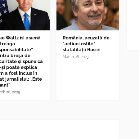
ke Waltz îşi asumă
România, acuzată de
ntreaga
"acțiuni ostile"
sponsabilitate”
statalității Rusiei
ntru breşa de
March 26, 2025
curitate și spune că
-și poate explica
m a fost inclus în
at jurnalistul: „Este
nant”
ch 26, 2025