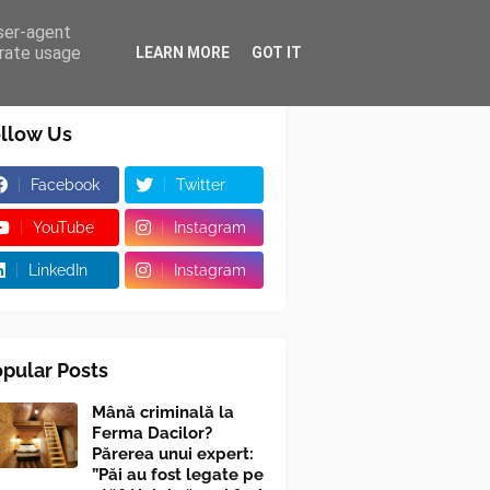
user-agent
erate usage
LEARN MORE
GOT IT
llow Us
Facebook
Twitter
YouTube
Instagram
LinkedIn
Instagram
pular Posts
Mână criminală la
Ferma Dacilor?
Părerea unui expert:
”Păi au fost legate pe