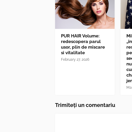
PUR HAIR Volume:
Mi
redescopera parul
„î
usor, plin de miscare
re
si vitalitate
pe
se
February 27, 2026
nu
cu
ch
je
Mar
Trimiteți un comentariu