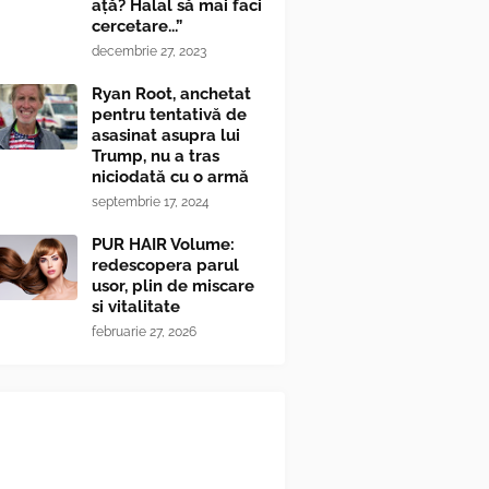
ață? Halal să mai faci
cercetare...”
decembrie 27, 2023
Ryan Root, anchetat
pentru tentativă de
asasinat asupra lui
Trump, nu a tras
niciodată cu o armă
septembrie 17, 2024
PUR HAIR Volume:
redescopera parul
usor, plin de miscare
si vitalitate
februarie 27, 2026