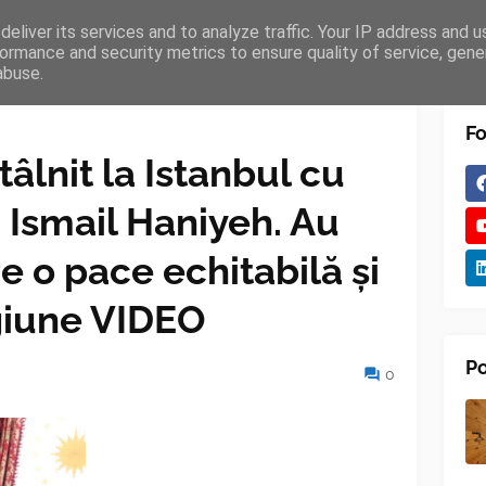
eliver its services and to analyze traffic. Your IP address and 
TURES
BLOGGER
TIPOGRAPHY
SHORTCODES
ormance and security metrics to ensure quality of service, gen
abuse.
Fo
âlnit la Istanbul cu
 Ismail Haniyeh. Au
e o pace echitabilă și
giune VIDEO
Po
0