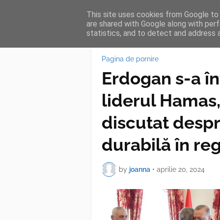
This site uses cookies from Google to d
HOME
FEA
are shared with Google along with perf
statistics, and to detect and address 
Pagina de pornire
Erdogan s-a înt
liderul Hamas,
discutat despr
durabilă în re
by
joanna
•
aprilie 20, 2024