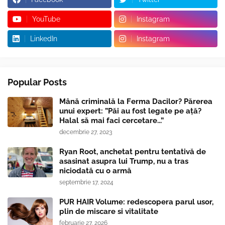
YouTube
Instagram
LinkedIn
Instagram
Popular Posts
Mână criminală la Ferma Dacilor? Părerea
unui expert: ”Păi au fost legate pe ață?
Halal să mai faci cercetare...”
decembrie 27, 2023
Ryan Root, anchetat pentru tentativă de
asasinat asupra lui Trump, nu a tras
niciodată cu o armă
septembrie 17, 2024
PUR HAIR Volume: redescopera parul usor,
plin de miscare si vitalitate
februarie 27, 2026