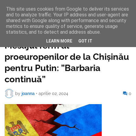
This site uses cookies from Google to deliver its services
and to analyze traffic. Your IP address and user-agent are
shared with Google along with performance and security
metrics to ensure quality of service, generate usage
statistics, and to detect and address abuse.
Pagina de pornire
LEARN MORE
GOT IT
Mesajul ferm al
proeuropenilor de la Chișinău
pentru Putin: ”Barbaria
continuă”
by
joanna
•
aprilie 02, 2024
0