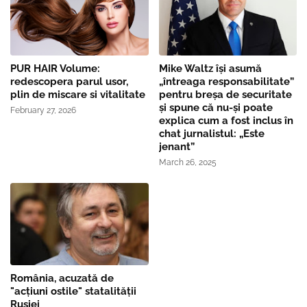
PUR HAIR Volume:
Mike Waltz îşi asumă
redescopera parul usor,
„întreaga responsabilitate”
plin de miscare si vitalitate
pentru breşa de securitate
și spune că nu-și poate
February 27, 2026
explica cum a fost inclus în
chat jurnalistul: „Este
jenant”
March 26, 2025
România, acuzată de
"acțiuni ostile" statalității
Rusiei