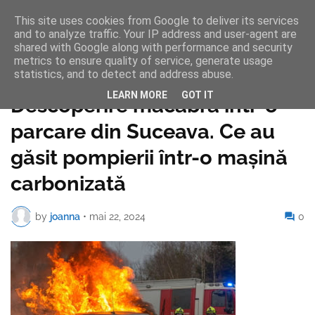
This site uses cookies from Google to deliver its services
and to analyze traffic. Your IP address and user-agent are
shared with Google along with performance and security
metrics to ensure quality of service, generate usage
statistics, and to detect and address abuse.
Pagina de pornire
LEARN MORE
GOT IT
Descoperire macabră într-o
parcare din Suceava. Ce au
găsit pompierii într-o mașină
carbonizată
by
joanna
•
mai 22, 2024
0