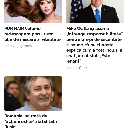
PUR HAIR Volume:
Mike Waltz îşi asumă
redescopera parul usor,
„întreaga responsabilitate”
plin de miscare si vitalitate
pentru breşa de securitate
și spune că nu-și poate
February 27, 2026
explica cum a fost inclus în
chat jurnalistul: „Este
jenant”
March 26, 2025
România, acuzată de
"acțiuni ostile" statalității
Rusiei