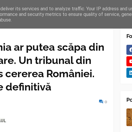
eliver its services and to analyze traffic. Your IP address and 
TURES
BLOGGER
TIPOGRAPHY
SHORTCODES
ormance and security metrics to ensure quality of service, gen
abuse.
Fo
ia ar putea scăpa din
re. Un tribunal din
s cererea României.
 definitivă
Po
0