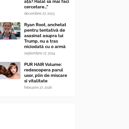
ață? Halal să mai faci
cercetare...”
decembrie 27, 2023
Ryan Root, anchetat
pentru tentativă de
asasinat asupra lui
Trump, nu a tras
niciodată cu o armă
septembrie 17, 2024
PUR HAIR Volume:
redescopera parul
usor, plin de miscare
si vitalitate
februarie 27, 2026