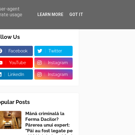
user-agent
erate usage
LEARN MORE
GOT IT
llow Us
Facebook
Twitter
YouTube
Instagram
LinkedIn
Instagram
pular Posts
Mână criminală la
Ferma Dacilor?
Părerea unui expert:
”Păi au fost legate pe