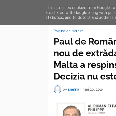
This site uses cookies from Google to d
HOME
FEA
are shared with Google along with perf
statistics, and to detect and address 
Pagina de pornire
Paul de Român
nou de extrăda
Malta a respin
Decizia nu este
by
joanna
•
mai 20, 2024