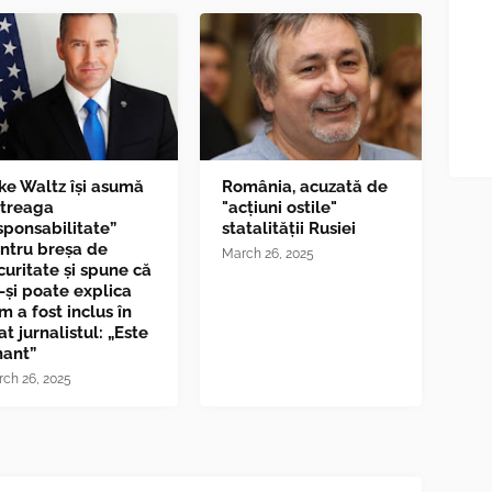
ke Waltz îşi asumă
România, acuzată de
ntreaga
"acțiuni ostile"
sponsabilitate”
statalității Rusiei
ntru breşa de
March 26, 2025
curitate și spune că
-și poate explica
m a fost inclus în
at jurnalistul: „Este
nant”
ch 26, 2025