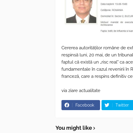
Cererea autorităţilor române de ext
respinsă luni, 20 mai, de un tribuna
faptul că există un „risc real" ca ac
fundamentale în cazul revenirii în R
franceză, care a respins definitiv c
via ziare actualitate
Facebook
Twitter
You might like