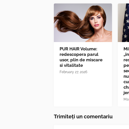
PUR HAIR Volume:
Mi
redescopera parul
„î
usor, plin de miscare
re
si vitalitate
pe
se
February 27, 2026
nu
cu
ch
je
Mar
Trimiteți un comentariu