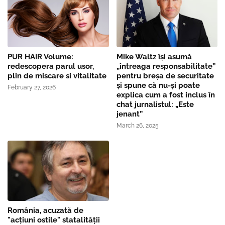
PUR HAIR Volume:
Mike Waltz îşi asumă
redescopera parul usor,
„întreaga responsabilitate”
plin de miscare si vitalitate
pentru breşa de securitate
și spune că nu-și poate
February 27, 2026
explica cum a fost inclus în
chat jurnalistul: „Este
jenant”
March 26, 2025
România, acuzată de
"acțiuni ostile" statalității