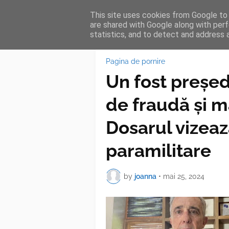
This site uses cookies from Google to d
HOME
FEA
are shared with Google along with perf
statistics, and to detect and address 
Pagina de pornire
Un fost președ
de fraudă și m
Dosarul vizeaz
paramilitare
by
joanna
•
mai 25, 2024