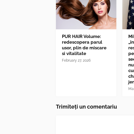
PUR HAIR Volume:
Mi
redescopera parul
„î
usor, plin de miscare
re
si vitalitate
pe
se
February 27, 2026
nu
cu
ch
je
Mar
Trimiteți un comentariu