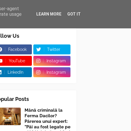
user-agent
erate usage
LEARN MORE
GOT IT
llow Us
Facebook
Twitter
YouTube
Instagram
LinkedIn
Instagram
pular Posts
Mână criminală la
Ferma Dacilor?
Părerea unui expert:
”Păi au fost legate pe