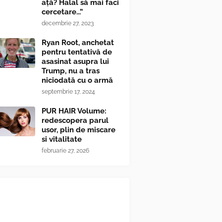
ață? Halal să mai faci
cercetare...”
decembrie 27, 2023
Ryan Root, anchetat
pentru tentativă de
asasinat asupra lui
Trump, nu a tras
niciodată cu o armă
septembrie 17, 2024
PUR HAIR Volume:
redescopera parul
usor, plin de miscare
si vitalitate
februarie 27, 2026