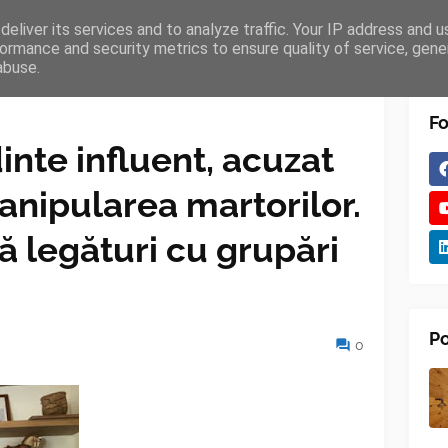
eliver its services and to analyze traffic. Your IP address and 
TURES
BLOGGER
TIPOGRAPHY
SHORTCODES
ormance and security metrics to ensure quality of service, gen
abuse.
Fo
inte influent, acuzat
anipularea martorilor.
ă legături cu grupări
Po
0