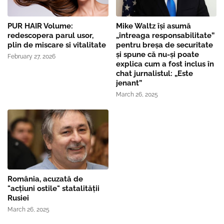
PUR HAIR Volume:
Mike Waltz îşi asumă
redescopera parul usor,
„întreaga responsabilitate”
plin de miscare si vitalitate
pentru breşa de securitate
și spune că nu-și poate
February 27, 2026
explica cum a fost inclus în
chat jurnalistul: „Este
jenant”
March 26, 2025
România, acuzată de
"acțiuni ostile" statalității
Rusiei
March 26, 2025