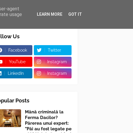
user-agent
erate usage
LEARN MORE
GOT IT
llow Us
Facebook
Twitter
YouTube
Instagram
LinkedIn
Instagram
pular Posts
Mână criminală la
Ferma Dacilor?
Părerea unui expert:
”Păi au fost legate pe