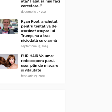
ață? Halal să mai faci
cercetare...”
decembrie 27, 2023
Ryan Root, anchetat
pentru tentativă de
asasinat asupra lui
Trump, nu a tras
niciodată cu o armă
septembrie 17, 2024
PUR HAIR Volume:
redescopera parul
usor, plin de miscare
si vitalitate
februarie 27, 2026