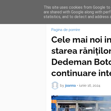
This site uses cookies from Google to d
HOME
FEA
are shared with Google along with perf
statistics, and to detect and address 
Pagina de pornire
Cele mai noi i
starea rănițilo
Dedeman Botoș
continuare int
by
joanna
•
iunie 16, 2024