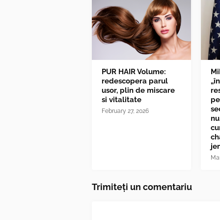
PUR HAIR Volume:
Mi
redescopera parul
„î
usor, plin de miscare
re
si vitalitate
pe
se
February 27, 2026
nu
cu
ch
je
Mar
Trimiteți un comentariu