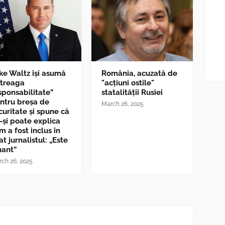
ke Waltz îşi asumă
România, acuzată de
ntreaga
"acțiuni ostile"
sponsabilitate”
statalității Rusiei
ntru breşa de
March 26, 2025
curitate și spune că
-și poate explica
m a fost inclus în
at jurnalistul: „Este
nant”
ch 26, 2025