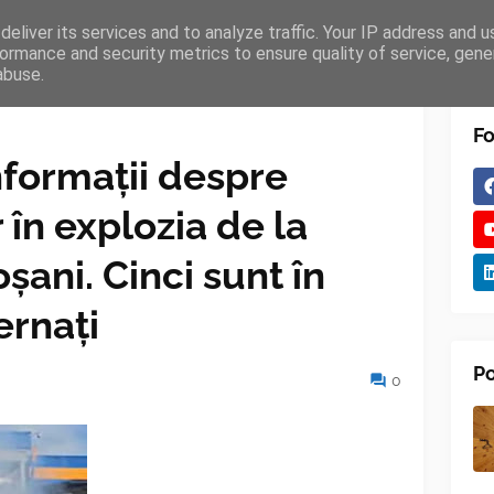
eliver its services and to analyze traffic. Your IP address and 
TURES
BLOGGER
TIPOGRAPHY
SHORTCODES
ormance and security metrics to ensure quality of service, gen
abuse.
Fo
nformații despre
r în explozia de la
ani. Cinci sunt în
ernați
Po
0