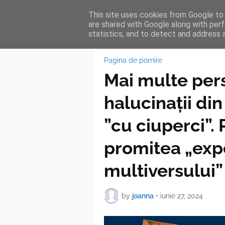
This site uses cookies from Google to d
HOME
FEA
are shared with Google along with perf
statistics, and to detect and address 
Pagina de pornire
Mai multe pers
halucinații din
”cu ciuperci”.
promitea „exp
multiversului”
by
joanna
•
iunie 27, 2024