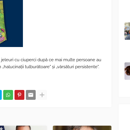
e jeleuri cu ciuperci după ce mai multe persoane au
halucinații tulburătoare" și „vărsături persistente".