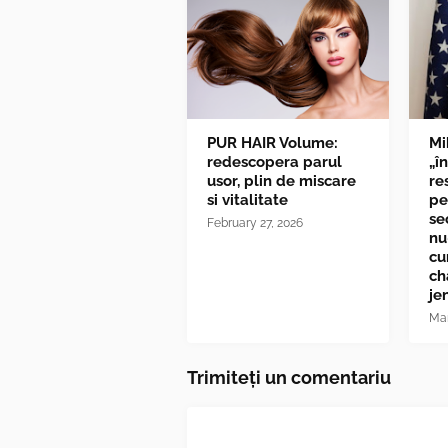
PUR HAIR Volume:
Mi
redescopera parul
„î
usor, plin de miscare
re
si vitalitate
pe
se
February 27, 2026
nu
cu
ch
je
Mar
Trimiteți un comentariu