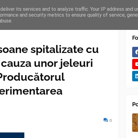
eliver its services and to analyze traffic. Your IP address and 
TURES
BLOGGER
TIPOGRAPHY
SHORTCODES
ormance and security metrics to ensure quality of service, gen
abuse.
Fo
oane spitalizate cu
 cauza unor jeleuri
 Producătorul
erimentarea
Po
0