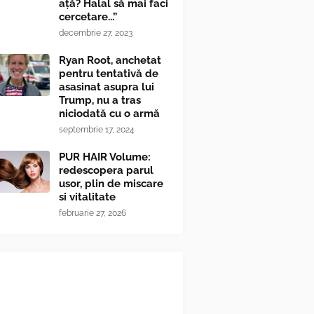
ață? Halal să mai faci
cercetare...”
decembrie 27, 2023
Ryan Root, anchetat
pentru tentativă de
asasinat asupra lui
Trump, nu a tras
niciodată cu o armă
septembrie 17, 2024
PUR HAIR Volume:
redescopera parul
usor, plin de miscare
si vitalitate
februarie 27, 2026