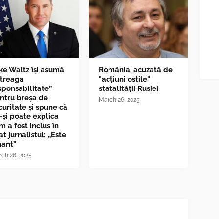
ke Waltz îşi asumă
România, acuzată de
ntreaga
"acțiuni ostile"
sponsabilitate”
statalității Rusiei
ntru breşa de
March 26, 2025
curitate și spune că
-și poate explica
m a fost inclus în
at jurnalistul: „Este
nant”
ch 26, 2025