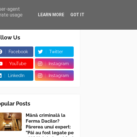
user-agent
erate usage
LEARN MORE
GOT IT
llow Us
Facebook
Twitter
YouTube
Instagram
LinkedIn
Instagram
pular Posts
Mână criminală la
Ferma Dacilor?
Părerea unui expert:
”Păi au fost legate pe