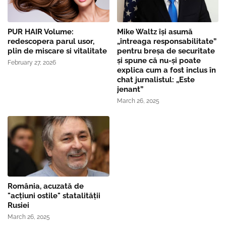
PUR HAIR Volume:
Mike Waltz îşi asumă
redescopera parul usor,
„întreaga responsabilitate”
plin de miscare si vitalitate
pentru breşa de securitate
și spune că nu-și poate
February 27, 2026
explica cum a fost inclus în
chat jurnalistul: „Este
jenant”
March 26, 2025
România, acuzată de
"acțiuni ostile" statalității
Rusiei
March 26, 2025