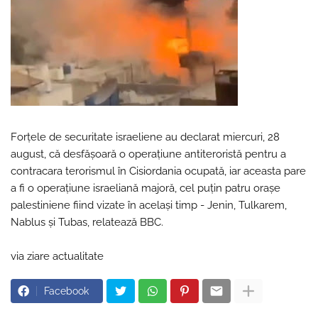
Forţele de securitate israeliene au declarat miercuri, 28
august, că desfăşoară o operaţiune antiteroristă pentru a
contracara terorismul în Cisiordania ocupată, iar aceasta pare
a fi o operaţiune israeliană majoră, cel puţin patru oraşe
palestiniene fiind vizate în acelaşi timp - Jenin, Tulkarem,
Nablus şi Tubas, relatează BBC.
via ziare actualitate
Facebook