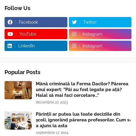
Follow Us
Facebook
Twitter
YouTube
Instagram
LinkedIn
Instagram
Popular Posts
Mână criminală la Ferma Dacilor? Părerea
unui expert: ”Păi au fost legate pe ață?
Halal să mai faci cercetare...”
decembrie 27, 2023
Părinții ar putea lua toate deciziile din
școli, ignorând părerea profesorilor. Cum s-
a ajuns la asta
septembrie 17, 2024