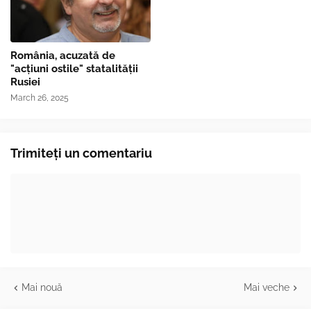
România, acuzată de
"acțiuni ostile" statalității
Rusiei
March 26, 2025
Trimiteți un comentariu
Mai nouă
Mai veche