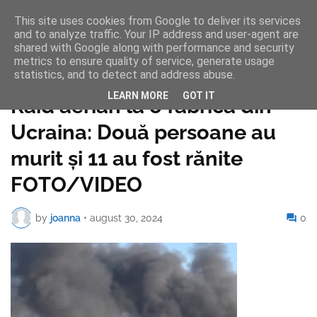
This site uses cookies from Google to deliver its services
and to analyze traffic. Your IP address and user-agent are
shared with Google along with performance and security
metrics to ensure quality of service, generate usage
statistics, and to detect and address abuse.
Pagina de pornire
LEARN MORE
GOT IT
Raid aerian la o fabrică din
Ucraina: Două persoane au
murit și 11 au fost rănite
FOTO/VIDEO
by
joanna
•
august 30, 2024
0