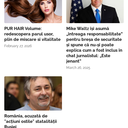
PUR HAIR Volume:
Mike Waltz îşi asumă
redescopera parul usor,
„întreaga responsabilitate”
plin de miscare si vitalitate
pentru breşa de securitate
și spune că nu-și poate
February 27, 2026
explica cum a fost inclus în
chat jurnalistul: „Este
jenant”
March 26, 2025
România, acuzată de
"acțiuni ostile" statalității
Rusiei