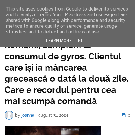
This site uses cookies from Google to deliver its services
and to analyze traffic. Your IP address and user-agent are
shared with Google along with performance and security
metrics to ensure quality of service, generate usage
statistics, and to detect and address abuse.
Pagina de pornire
LEARN MORE
GOT IT
Românii, campioni la
consumul de gyros. Clientul
care își ia mâncarea
grecească o dată la două zile.
Care e recordul pentru cea
mai scumpă comandă
by
joanna
•
august 31, 2024
0