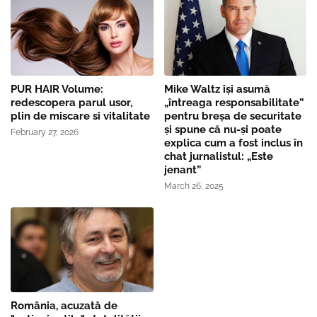
PUR HAIR Volume:
Mike Waltz îşi asumă
redescopera parul usor,
„întreaga responsabilitate”
plin de miscare si vitalitate
pentru breşa de securitate
și spune că nu-și poate
February 27, 2026
explica cum a fost inclus în
chat jurnalistul: „Este
jenant”
March 26, 2025
România, acuzată de