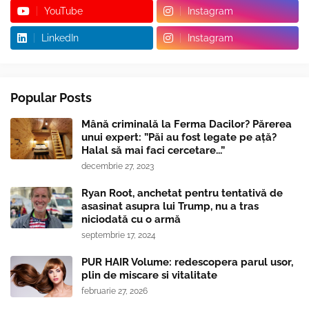
YouTube
Instagram
LinkedIn
Instagram
Popular Posts
Mână criminală la Ferma Dacilor? Părerea
unui expert: ”Păi au fost legate pe ață?
Halal să mai faci cercetare...”
decembrie 27, 2023
Ryan Root, anchetat pentru tentativă de
asasinat asupra lui Trump, nu a tras
niciodată cu o armă
septembrie 17, 2024
PUR HAIR Volume: redescopera parul usor,
plin de miscare si vitalitate
februarie 27, 2026