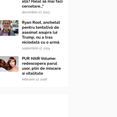
ață? Halal să mai faci
cercetare...”
decembrie 27, 2023
Ryan Root, anchetat
pentru tentativă de
asasinat asupra lui
Trump, nu a tras
niciodată cu o armă
septembrie 17, 2024
PUR HAIR Volume:
redescopera parul
usor, plin de miscare
si vitalitate
februarie 27, 2026