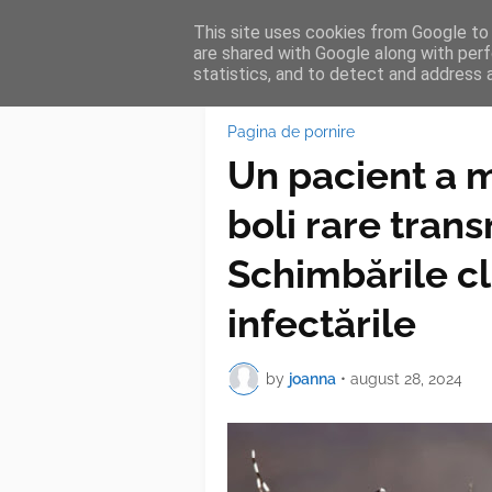
This site uses cookies from Google to d
HOME
FEA
are shared with Google along with perf
statistics, and to detect and address 
Pagina de pornire
Un pacient a m
boli rare trans
Schimbările cl
infectările
by
joanna
•
august 28, 2024