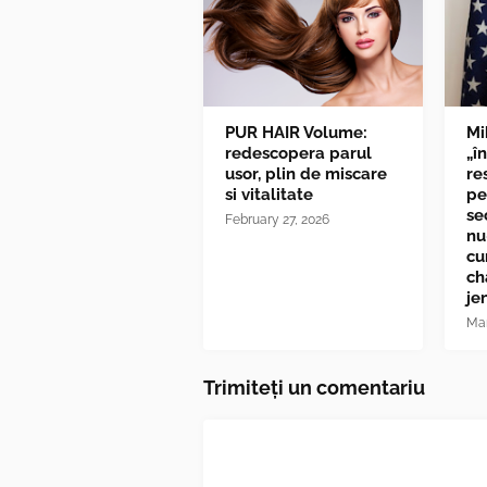
PUR HAIR Volume:
Mi
redescopera parul
„î
usor, plin de miscare
re
si vitalitate
pe
se
February 27, 2026
nu
cu
ch
je
Mar
Trimiteți un comentariu