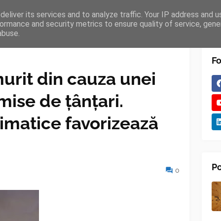
eliver its services and to analyze traffic. Your IP address and 
TURES
BLOGGER
TIPOGRAPHY
SHORTCODES
ormance and security metrics to ensure quality of service, gen
abuse.
Fo
urit din cauza unei
mise de țânțari.
imatice favorizează
Po
0