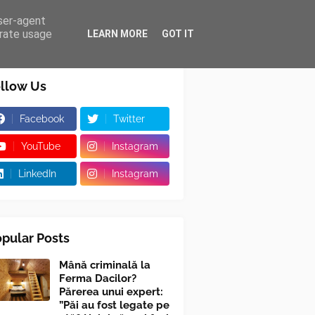
user-agent
erate usage
LEARN MORE
GOT IT
llow Us
Facebook
Twitter
YouTube
Instagram
LinkedIn
Instagram
pular Posts
Mână criminală la
Ferma Dacilor?
Părerea unui expert:
”Păi au fost legate pe