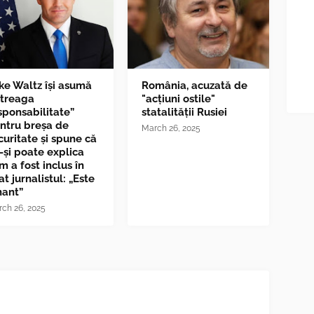
ke Waltz îşi asumă
România, acuzată de
ntreaga
"acțiuni ostile"
sponsabilitate”
statalității Rusiei
ntru breşa de
March 26, 2025
curitate și spune că
-și poate explica
m a fost inclus în
at jurnalistul: „Este
nant”
ch 26, 2025