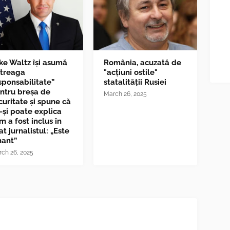
ke Waltz îşi asumă
România, acuzată de
ntreaga
"acțiuni ostile"
sponsabilitate”
statalității Rusiei
ntru breşa de
March 26, 2025
curitate și spune că
-și poate explica
m a fost inclus în
at jurnalistul: „Este
nant”
ch 26, 2025