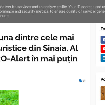
eliver its services and to analyze traffic. Your IP address and 
TURES
BLOGGER
TIPOGRAPHY
SHORTCODES
ormance and security metrics to ensure quality of service, gen
abuse.
Fo
-una dintre cele mai
uristice din Sinaia. Al
O-Alert în mai puțin
Po
0