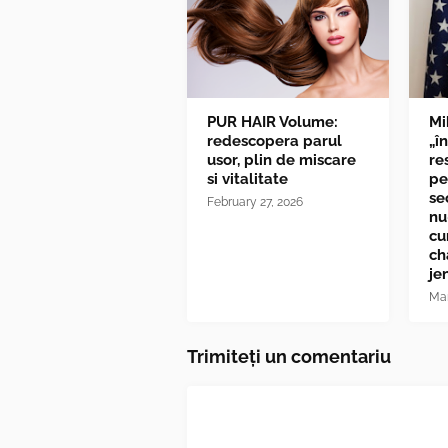
PUR HAIR Volume:
Mi
redescopera parul
„î
usor, plin de miscare
re
si vitalitate
pe
se
February 27, 2026
nu
cu
ch
je
Mar
Trimiteți un comentariu