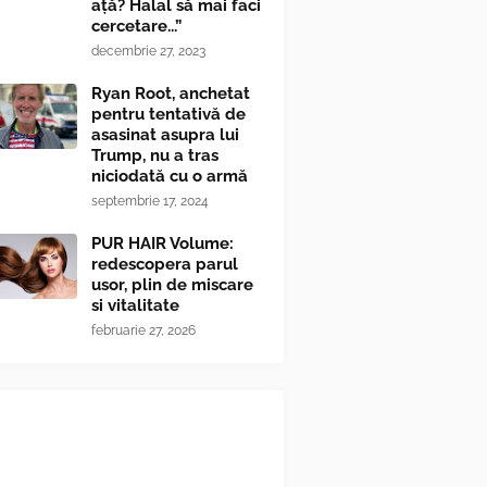
ață? Halal să mai faci
cercetare...”
decembrie 27, 2023
Ryan Root, anchetat
pentru tentativă de
asasinat asupra lui
Trump, nu a tras
niciodată cu o armă
septembrie 17, 2024
PUR HAIR Volume:
redescopera parul
usor, plin de miscare
si vitalitate
februarie 27, 2026