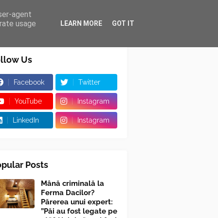
user-agent
erate usage
LEARN MORE
GOT IT
llow Us
Facebook
Twitter
YouTube
Instagram
LinkedIn
Instagram
pular Posts
Mână criminală la
Ferma Dacilor?
Părerea unui expert:
”Păi au fost legate pe