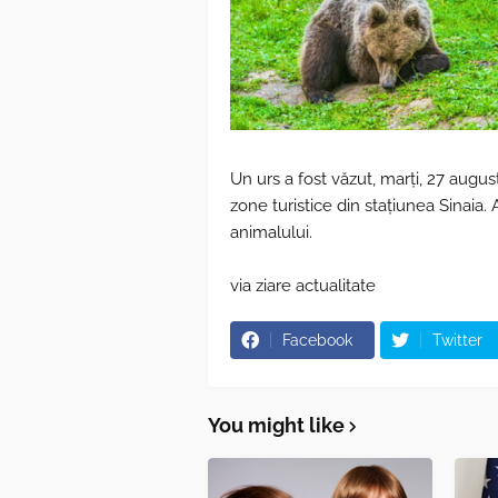
Un urs a fost văzut, marţi, 27 augu
zone turistice din staţiunea Sinaia.
animalului.
via ziare actualitate
Facebook
Twitter
You might like