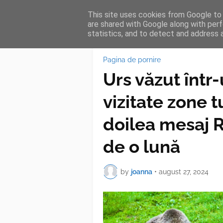
This site uses cookies from Google to d
HOME
FEA
are shared with Google along with perf
statistics, and to detect and address 
Pagina de pornire
Urs văzut într
vizitate zone t
doilea mesaj R
de o lună
by
joanna
•
august 27, 2024