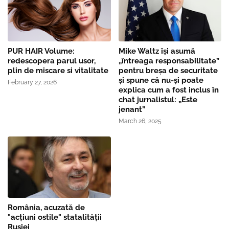
PUR HAIR Volume:
Mike Waltz îşi asumă
redescopera parul usor,
„întreaga responsabilitate”
plin de miscare si vitalitate
pentru breşa de securitate
și spune că nu-și poate
February 27, 2026
explica cum a fost inclus în
chat jurnalistul: „Este
jenant”
March 26, 2025
România, acuzată de
"acțiuni ostile" statalității
Rusiei