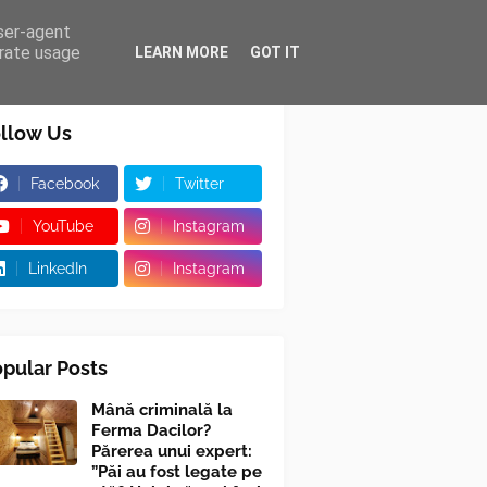
user-agent
erate usage
LEARN MORE
GOT IT
llow Us
Facebook
Twitter
YouTube
Instagram
LinkedIn
Instagram
pular Posts
Mână criminală la
Ferma Dacilor?
Părerea unui expert:
”Păi au fost legate pe