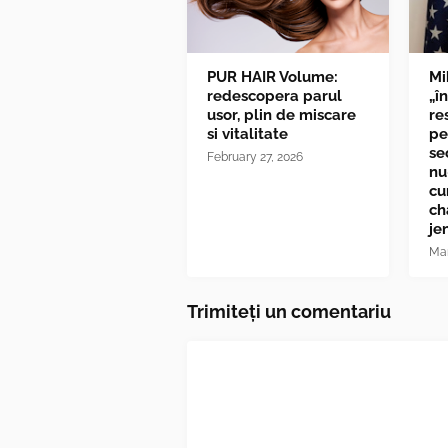
PUR HAIR Volume:
Mi
redescopera parul
„î
usor, plin de miscare
re
si vitalitate
pe
se
February 27, 2026
nu
cu
ch
je
Mar
Trimiteți un comentariu