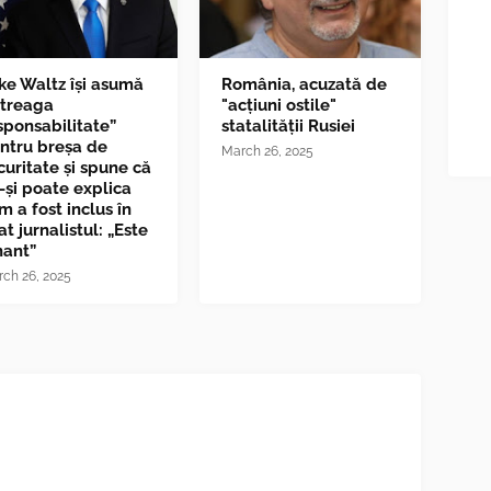
ke Waltz îşi asumă
România, acuzată de
ntreaga
"acțiuni ostile"
sponsabilitate”
statalității Rusiei
ntru breşa de
March 26, 2025
curitate și spune că
-și poate explica
m a fost inclus în
at jurnalistul: „Este
nant”
ch 26, 2025