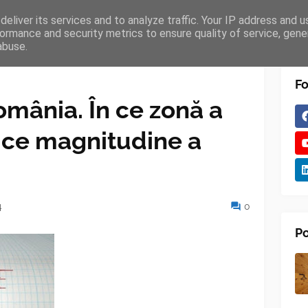
eliver its services and to analyze traffic. Your IP address and 
TURES
BLOGGER
TIPOGRAPHY
SHORTCODES
ormance and security metrics to ensure quality of service, gen
abuse.
Fo
mânia. În ce zonă a
i ce magnitudine a
4
0
Po