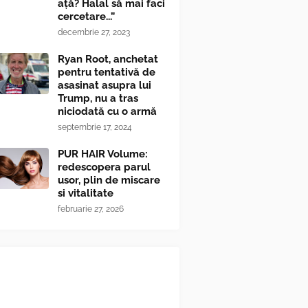
ață? Halal să mai faci
cercetare...”
decembrie 27, 2023
Ryan Root, anchetat
pentru tentativă de
asasinat asupra lui
Trump, nu a tras
niciodată cu o armă
septembrie 17, 2024
PUR HAIR Volume:
redescopera parul
usor, plin de miscare
si vitalitate
februarie 27, 2026