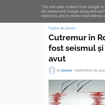
This site uses cookies from Google to d
HOME
FEA
are shared with Google along with perf
statistics, and to detect and address 
Pagina de pornire
Cutremur în Ro
fost seismul ș
avut
by
joanna
•
septembrie 29, 202