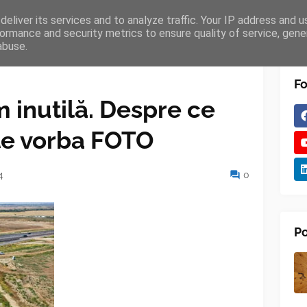
eliver its services and to analyze traffic. Your IP address and 
TURES
BLOGGER
TIPOGRAPHY
SHORTCODES
ormance and security metrics to ensure quality of service, gen
abuse.
Fo
m inutilă. Despre ce
te vorba FOTO
4
0
Po