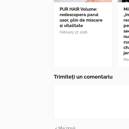
PUR HAIR Volume:
Mi
redescopera parul
„î
usor, plin de miscare
re
si vitalitate
pe
se
February 27, 2026
nu
cu
ch
je
Mar
Trimiteți un comentariu
Mai nouă