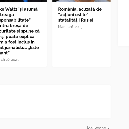
ke Waltz îşi asumă
România, acuzată de
ntreaga
"acțiuni ostile"
sponsabilitate”
statalității Rusiei
ntru breşa de
March 26, 2025
curitate și spune că
-și poate explica
m a fost inclus în
at jurnalistul: „Este
nant”
ch 26, 2025
Mai veche