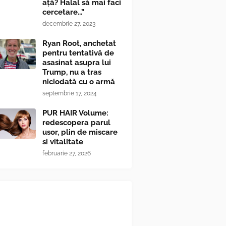
ață? Halal să mai faci
cercetare...”
decembrie 27, 2023
Ryan Root, anchetat
pentru tentativă de
asasinat asupra lui
Trump, nu a tras
niciodată cu o armă
septembrie 17, 2024
PUR HAIR Volume:
redescopera parul
usor, plin de miscare
si vitalitate
februarie 27, 2026