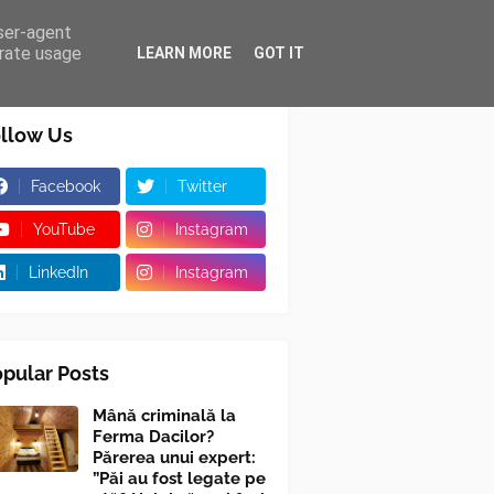
user-agent
erate usage
LEARN MORE
GOT IT
llow Us
Facebook
Twitter
YouTube
Instagram
LinkedIn
Instagram
pular Posts
Mână criminală la
Ferma Dacilor?
Părerea unui expert:
”Păi au fost legate pe