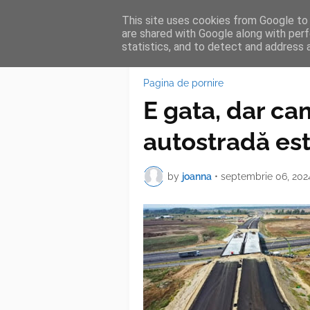
This site uses cookies from Google to d
HOME
FEA
are shared with Google along with perf
statistics, and to detect and address 
Pagina de pornire
E gata, dar ca
autostradă es
by
joanna
•
septembrie 06, 202