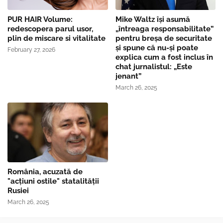
PUR HAIR Volume:
Mike Waltz îşi asumă
redescopera parul usor,
„întreaga responsabilitate”
plin de miscare si vitalitate
pentru breşa de securitate
și spune că nu-și poate
February 27, 2026
explica cum a fost inclus în
chat jurnalistul: „Este
jenant”
March 26, 2025
România, acuzată de
"acțiuni ostile" statalității
Rusiei
March 26, 2025