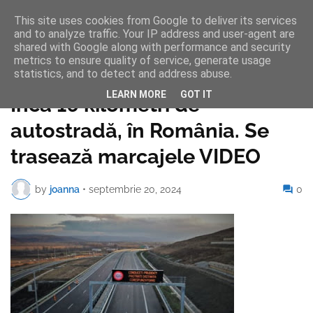
This site uses cookies from Google to deliver its services
and to analyze traffic. Your IP address and user-agent are
shared with Google along with performance and security
metrics to ensure quality of service, generate usage
statistics, and to detect and address abuse.
Pagina de pornire
LEARN MORE
GOT IT
Încă 16 kilometri de
autostradă, în România. Se
trasează marcajele VIDEO
by
joanna
•
septembrie 20, 2024
0