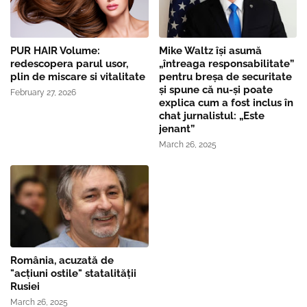
PUR HAIR Volume:
Mike Waltz îşi asumă
redescopera parul usor,
„întreaga responsabilitate”
plin de miscare si vitalitate
pentru breşa de securitate
și spune că nu-și poate
February 27, 2026
explica cum a fost inclus în
chat jurnalistul: „Este
jenant”
March 26, 2025
România, acuzată de
"acțiuni ostile" statalității
Rusiei
March 26, 2025