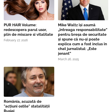
PUR HAIR Volume:
Mike Waltz îşi asumă
redescopera parul usor,
„întreaga responsabilitate”
plin de miscare si vitalitate
pentru breşa de securitate
și spune că nu-și poate
February 27, 2026
explica cum a fost inclus în
chat jurnalistul: „Este
jenant”
March 26, 2025
România, acuzată de
"acțiuni ostile" statalității
Rusiei