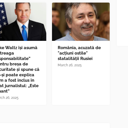
ke Waltz îşi asumă
România, acuzată de
ntreaga
"acțiuni ostile"
sponsabilitate”
statalității Rusiei
ntru breşa de
March 26, 2025
curitate și spune că
-și poate explica
m a fost inclus în
at jurnalistul: „Este
nant”
ch 26, 2025