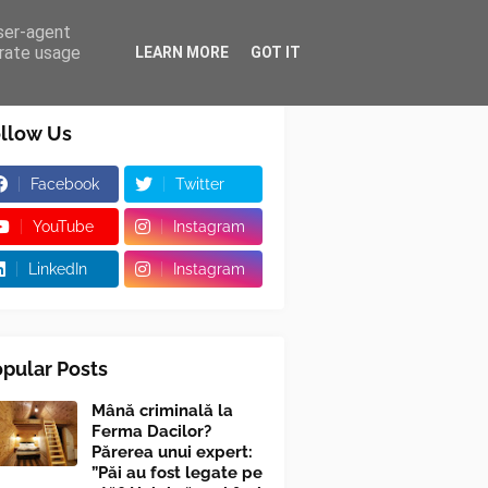
user-agent
erate usage
LEARN MORE
GOT IT
llow Us
Facebook
Twitter
YouTube
Instagram
LinkedIn
Instagram
pular Posts
Mână criminală la
Ferma Dacilor?
Părerea unui expert:
”Păi au fost legate pe