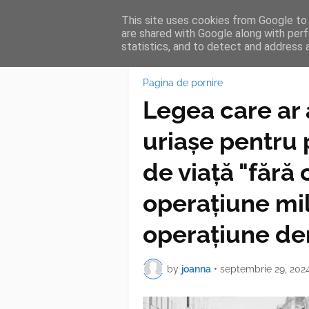
This site uses cookies from Google to d
HOME
FEA
are shared with Google along with perf
statistics, and to detect and address 
Pagina de pornire
Legea care ar
uriașe pentru 
de viață "fără c
operațiune mil
operațiune de
by
joanna
•
septembrie 29, 202