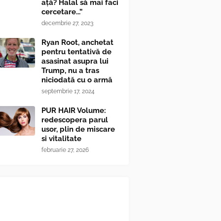
ață? Halal să mai faci
cercetare...”
decembrie 27, 2023
Ryan Root, anchetat
pentru tentativă de
asasinat asupra lui
Trump, nu a tras
niciodată cu o armă
septembrie 17, 2024
PUR HAIR Volume:
redescopera parul
usor, plin de miscare
si vitalitate
februarie 27, 2026