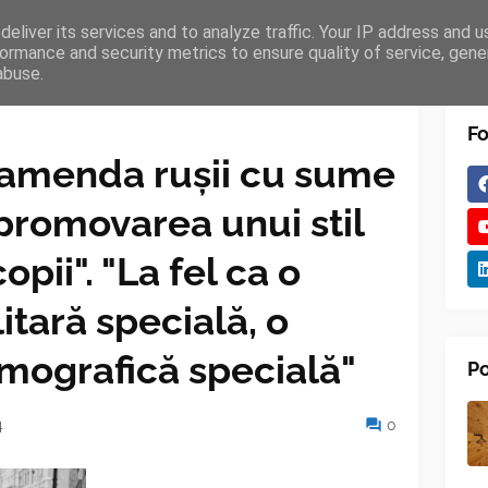
eliver its services and to analyze traffic. Your IP address and 
TURES
BLOGGER
TIPOGRAPHY
SHORTCODES
ormance and security metrics to ensure quality of service, gen
abuse.
Fo
 amenda rușii cu sume
promovarea unui stil
opii". "La fel ca o
itară specială, o
mografică specială"
Po
4
0