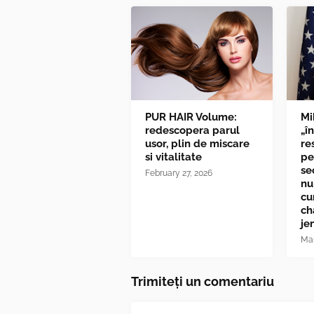
PUR HAIR Volume:
Mi
redescopera parul
„î
usor, plin de miscare
re
si vitalitate
pe
se
February 27, 2026
nu
cu
ch
je
Mar
Trimiteți un comentariu