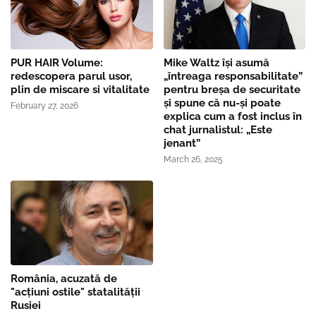
PUR HAIR Volume:
Mike Waltz îşi asumă
redescopera parul usor,
„întreaga responsabilitate”
plin de miscare si vitalitate
pentru breşa de securitate
și spune că nu-și poate
February 27, 2026
explica cum a fost inclus în
chat jurnalistul: „Este
jenant”
March 26, 2025
România, acuzată de
"acțiuni ostile" statalității
Rusiei