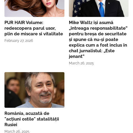
PUR HAIR Volume:
Mike Waltz îşi asumă
redescopera parul usor,
„întreaga responsabilitate”
plin de miscare si vitalitate
pentru breşa de securitate
și spune că nu-și poate
February 27, 2026
explica cum a fost inclus în
chat jurnalistul: „Este
jenant”
March 26, 2025
România, acuzată de
"acțiuni ostile" statalității
Rusiei
March 26, 2025