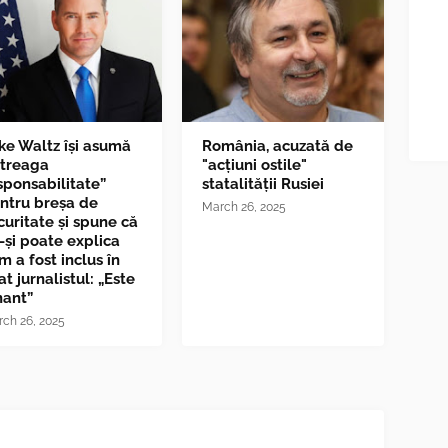
ke Waltz îşi asumă
România, acuzată de
ntreaga
"acțiuni ostile"
sponsabilitate”
statalității Rusiei
ntru breşa de
March 26, 2025
curitate și spune că
-și poate explica
m a fost inclus în
at jurnalistul: „Este
nant”
ch 26, 2025