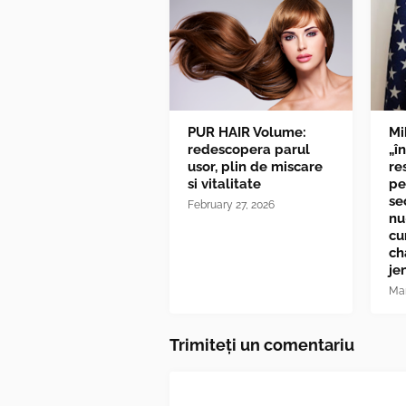
PUR HAIR Volume:
Mi
redescopera parul
„î
usor, plin de miscare
re
si vitalitate
pe
se
February 27, 2026
nu
cu
ch
je
Mar
Trimiteți un comentariu