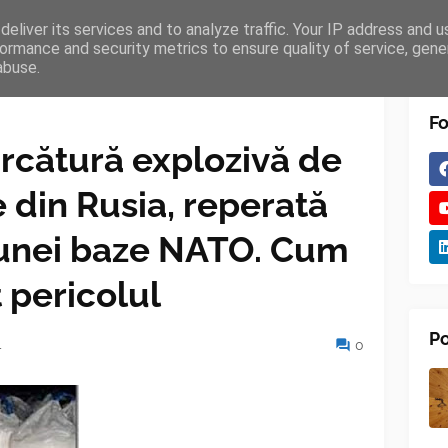
eliver its services and to analyze traffic. Your IP address and 
TURES
BLOGGER
TIPOGRAPHY
SHORTCODES
ormance and security metrics to ensure quality of service, gen
abuse.
Fo
rcătură explozivă de
 din Rusia, reperată
 unei baze NATO. Cum
t pericolul
Po
4
0