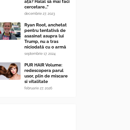
ață? Halal să mai faci
cercetare...”
decembrie 27, 2023
Ryan Root, anchetat
pentru tentativă de
asasinat asupra lui
Trump, nu a tras
niciodată cu o armă
septembrie 17, 2024
PUR HAIR Volume:
redescopera parul
usor, plin de miscare
si vitalitate
februarie 27, 2026