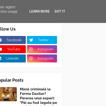
user-agent
erate usage
LEARN MORE
GOT IT
llow Us
Facebook
Twitter
YouTube
Instagram
LinkedIn
Instagram
pular Posts
Mână criminală la
Ferma Dacilor?
Părerea unui expert:
”Păi au fost legate pe