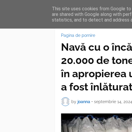
This site uses cookies from Google to d
HOME
FEA
are shared with Google along with perf
statistics, and to detect and address 
Pagina de pornire
Navă cu o încă
20.000 de tone
în apropierea
a fost înlătura
by
joanna
•
septembrie 14, 202