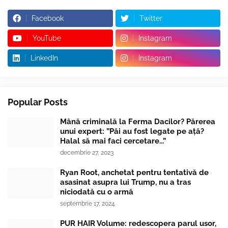
Facebook
Twitter
YouTube
Instagram
LinkedIn
Instagram
Popular Posts
Mână criminală la Ferma Dacilor? Părerea
unui expert: ”Păi au fost legate pe ață?
Halal să mai faci cercetare...”
decembrie 27, 2023
Ryan Root, anchetat pentru tentativă de
asasinat asupra lui Trump, nu a tras
niciodată cu o armă
septembrie 17, 2024
PUR HAIR Volume: redescopera parul usor,