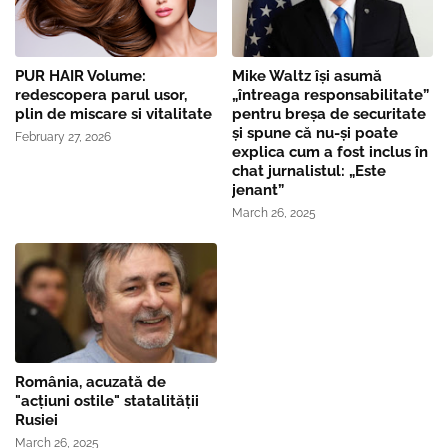
PUR HAIR Volume:
Mike Waltz îşi asumă
redescopera parul usor,
„întreaga responsabilitate”
plin de miscare si vitalitate
pentru breşa de securitate
și spune că nu-și poate
February 27, 2026
explica cum a fost inclus în
chat jurnalistul: „Este
jenant”
March 26, 2025
România, acuzată de
"acțiuni ostile" statalității
Rusiei
March 26, 2025