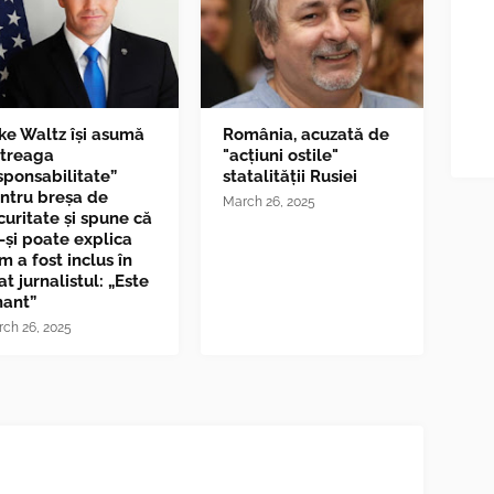
ke Waltz îşi asumă
România, acuzată de
ntreaga
"acțiuni ostile"
sponsabilitate”
statalității Rusiei
ntru breşa de
March 26, 2025
curitate și spune că
-și poate explica
m a fost inclus în
at jurnalistul: „Este
nant”
ch 26, 2025