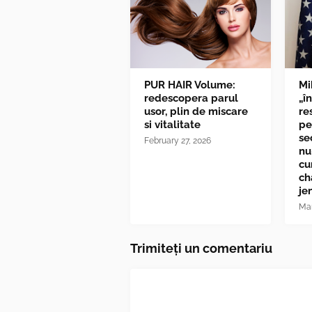
PUR HAIR Volume:
Mi
redescopera parul
„î
usor, plin de miscare
re
si vitalitate
pe
se
February 27, 2026
nu
cu
ch
je
Mar
Trimiteți un comentariu