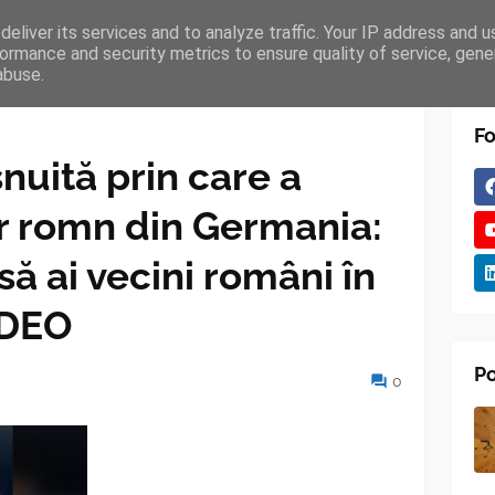
eliver its services and to analyze traffic. Your IP address and 
TURES
BLOGGER
TIPOGRAPHY
SHORTCODES
ormance and security metrics to ensure quality of service, gen
abuse.
Fo
nuită prin care a
ăr romn din Germania:
ă ai vecini români în
IDEO
Po
0