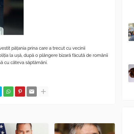
tit pățania prina care a trecut cu vecinii
poliția la ușă, după o plângere bizară făcută de românii
mă cu câteva săptămâni.