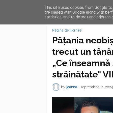
This site uses cookies from Google to d
HOME
FEA
are shared with Google along with perf
statistics, and to detect and address 
Pagina de pornire
Pățania neobiș
trecut un tân
„Ce înseamnă s
străinătate" V
by
joanna
•
septembrie 11, 2024