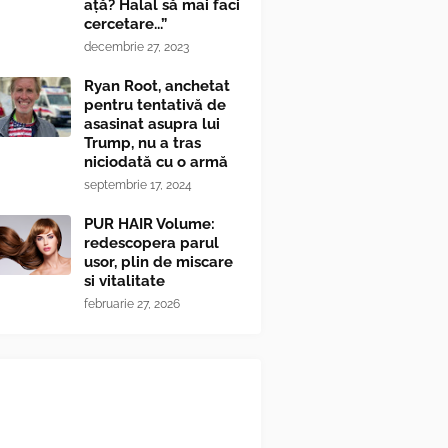
ață? Halal să mai faci
cercetare...”
decembrie 27, 2023
Ryan Root, anchetat
pentru tentativă de
asasinat asupra lui
Trump, nu a tras
niciodată cu o armă
septembrie 17, 2024
PUR HAIR Volume:
redescopera parul
usor, plin de miscare
si vitalitate
februarie 27, 2026