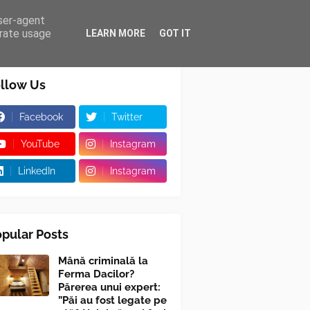
user-agent
erate usage
LEARN MORE
GOT IT
llow Us
Facebook
Twitter
YouTube
Instagram
LinkedIn
Instagram
pular Posts
Mână criminală la
Ferma Dacilor?
Părerea unui expert:
”Păi au fost legate pe